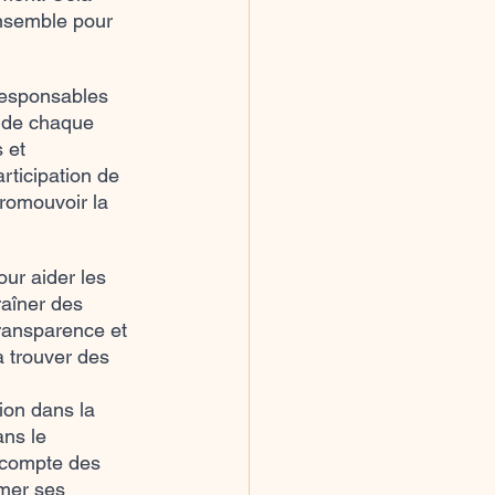
ensemble pour 
 responsables 
e de chaque 
 et 
ticipation de 
romouvoir la 
ur aider les 
raîner des 
ransparence et 
 trouver des 
ion dans la 
ns le 
 compte des 
mer ses 