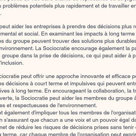
es problèmes potentiels plus rapidement et de travailler 
.
 peut aider les entreprises à prendre des décisions plus
emental et social. En examinant les impacts à long term
s du groupe peuvent trouver des solutions plus durables
nvironnement. La Sociocratie encourage également la par
groupe dans la prise de décisions, ce qui peut aider à p
l'inclusion.
iocratie peut offrir une approche innovante et efficace po
les décisions à court terme et impulsives qui peuvent ent
es à long terme. En encourageant la collaboration, la t
erte, la Sociocratie peut aider les membres du groupe à
les et respectueuses de l'environnement.
t également d'impliquer tous les membres de l'organisat
en s'assurant que chacun a une voix et un pouvoir égal da
et de réduire les risques de décisions prises sans tenir
 terme, car chaque membre de l'organisation peut expri