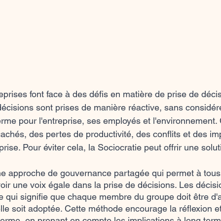
rises font face à des défis en matière de prise de décis
décisions sont prises de manière réactive, sans considére
erme pour l'entreprise, ses employés et l'environnement.
achés, des pertes de productivité, des conflits et des im
prise. Pour éviter cela, la Sociocratie peut offrir une solu
une approche de gouvernance partagée qui permet à tou
voir une voix égale dans la prise de décisions. Les décisi
 qui signifie que chaque membre du groupe doit être d'a
lle soit adoptée. Cette méthode encourage la réflexion et
 terme, en prenant en compte les implications à long ter