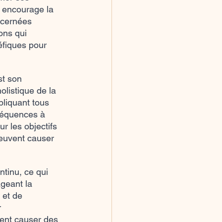
e encourage la 
ncernées 
ons qui 
fiques pour 
st son 
olistique de la 
pliquant tous 
séquences à 
r les objectifs 
peuvent causer 
tinu, ce qui 
ageant la 
 et de 
 
vent causer des 