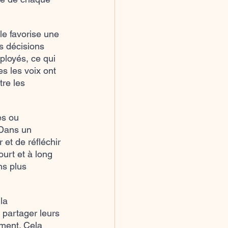
le favorise une 
es décisions 
ployés, ce qui 
s les voix ont 
re les 
es ou 
 Dans un 
et de réfléchir 
urt et à long 
ns plus 
la 
partager leurs 
ement. Cela 