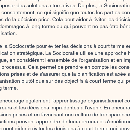
poser des solutions alternatives. De plus, la Sociocrati
r consentement, ce qui signifie que toutes les parties co
es de la décision prise. Cela peut aider à éviter les décisi
dommages à long terme ou qui peuvent ne pas être béné
isation.
la Sociocratie pour éviter les décisions à court terme e
ication stratégique. La Sociocratie utilise une approche h
ique, en considérant l'ensemble de l'organisation et en im
 processus. Cela permet de prendre en compte les con
ons prises et de s'assurer que la planification est axée su
anisation plutôt que sur des objectifs à court terme qui 
g terme.
e encourage également l'apprentissage organisationnel con
rreurs et les décisions imprudentes à l'avenir. En encour
isions prises et en favorisant une culture de transparence
sations peuvent apprendre de leurs erreurs et s'améliorer
a peut aider à éviter les décisions à court terme qui peu