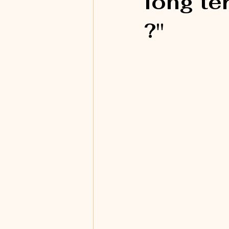
long te
?"