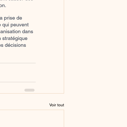
on.
a prise de 
e qui peuvent 
anisation dans 
n stratégique 
es décisions 
Voir tout