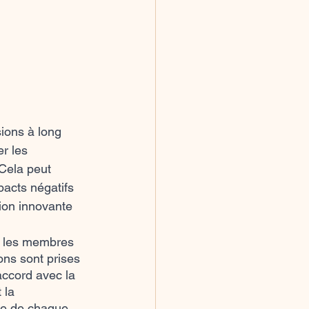
ions à long 
r les 
 Cela peut 
pacts négatifs 
tion innovante 
s les membres 
ons sont prises 
ccord avec la 
 la 
me de chaque 