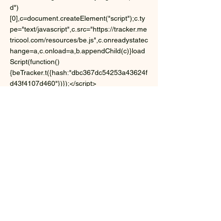
d")
[0],c=document.createElement("script");c.ty
pe="text/javascript",c.src="https://tracker.me
tricool.com/resources/be.js",c.onreadystatec
hange=a,c.onload=a,b.appendChild(c)}load
Script(function()
{beTracker.t({hash:"dbc367dc54253a43624f
d43f4107d460"})});</script>
Yannis CAMUS
Conseil & Formation
43, lieu dit la Fontaine
35150 CORPS NUDS
Mail :
ycamus35@gmail.com
Tel:
06 08 24 08 60
SIRET :
84969700800027
Enregistrée à l'INSEE le
02-04-2019