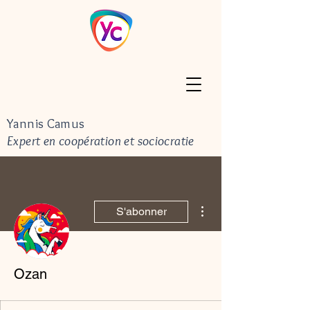
Yannis Camus
Expert en coopération et sociocratie
Plus d'actions
S'abonner
Ozan