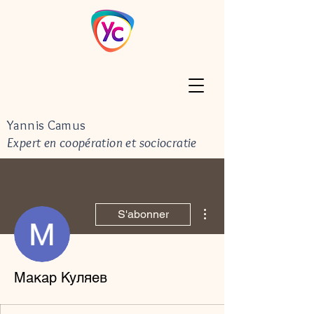
Yannis Camus
Expert en coopération et sociocratie
Plus d'actions
S'abonner
Макар Куляев