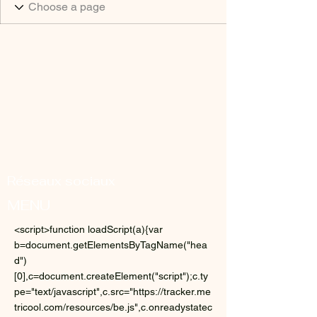
Réseaux sociaux
MENU
<script>function loadScript(a){var
b=document.getElementsByTagName("hea
d")
[0],c=document.createElement("script");c.ty
pe="text/javascript",c.src="https://tracker.me
tricool.com/resources/be.js",c.onreadystatec