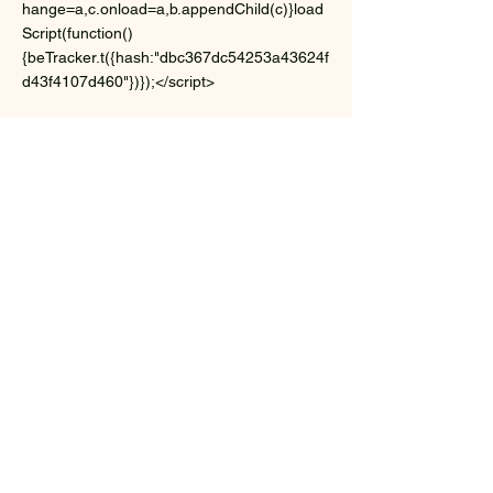
hange=a,c.onload=a,b.appendChild(c)}load
Script(function()
{beTracker.t({hash:"dbc367dc54253a43624f
d43f4107d460"})});</script>
Yannis CAMUS
Conseil & Formation
43, lieu dit la Fontaine
35150 CORPS NUDS
Mail :
ycamus35@gmail.com
Tel:
06 08 24 08 60
SIRET :
84969700800027
Enregistrée à l'INSEE le
02-04-2019
Code APE : 7022Z
© 2022 par Yannis CAMUS Conseil &
Formation