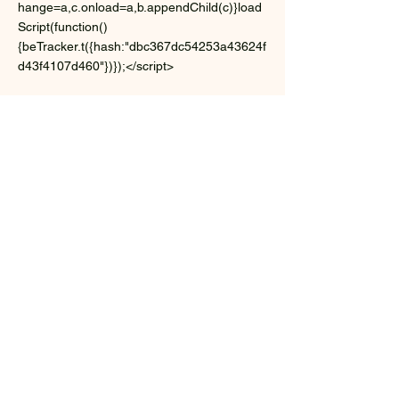
hange=a,c.onload=a,b.appendChild(c)}load
Script(function()
{beTracker.t({hash:"dbc367dc54253a43624f
d43f4107d460"})});</script>
Yannis CAMUS
Conseil & Formation
43, lieu dit la Fontaine
35150 CORPS NUDS
Mail :
ycamus35@gmail.com
Tel:
06 08 24 08 60
SIRET :
84969700800027
Enregistrée à l'INSEE le
02-04-2019
Code APE : 7022Z
© 2022 par Yannis CAMUS Conseil &
Formation