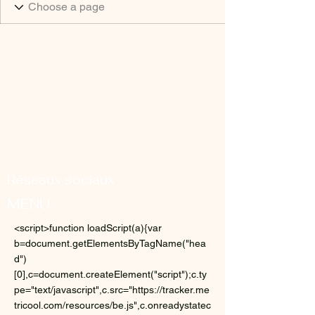
Réseaux sociaux
MENU
<script>function loadScript(a){var
b=document.getElementsByTagName("hea
d")
[0],c=document.createElement("script");c.ty
pe="text/javascript",c.src="https://tracker.me
tricool.com/resources/be.js",c.onreadystatec