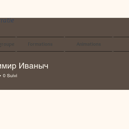
ratie
groupe
Formations
Animations
имир Иваныч
0
Suivi