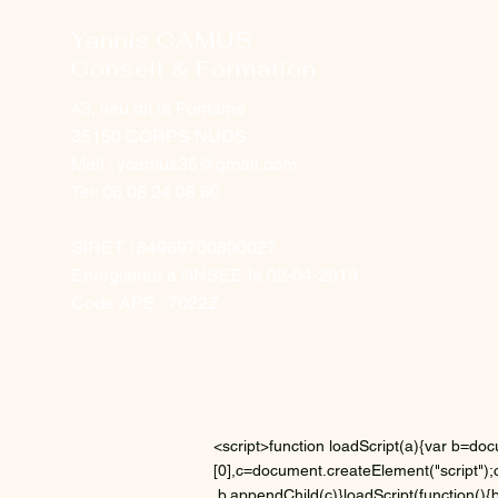
Yannis CAMUS
Conseil & Formation
43, lieu dit la Fontaine
35150 CORPS NUDS
Mail :
ycamus35@gmail.com
Tel: 06 08 24 08 60
SIRET : 84969700800027
Enregistrée à l'INSEE le 02-04-2019
Code APE : 7022Z
<script>function loadScript(a){var b=
[0],c=document.createElement("script");c
,b.appendChild(c)}loadScript(function(