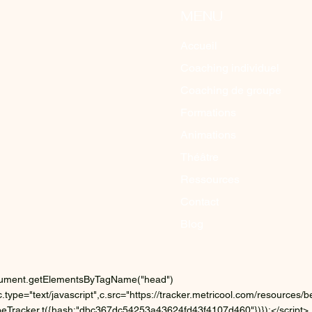
MENU
Accueil
Coaching individuel
Coaching de groupe
Formations
Animations
Théâtre
Ressources
Contact
Blog
document.getElementsByTagName("head")
.type="text/javascript",c.src="https://tracker.metricool.com/resources
){beTracker.t({hash:"dbc367dc54253a43624fd43f4107d460"})});</script>