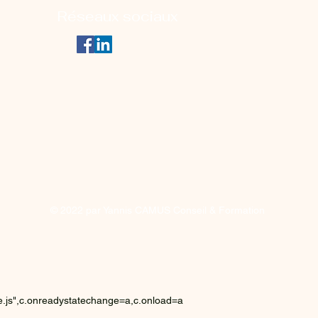
Réseaux sociaux
© 2022 par Yannis CAMUS Conseil & Formation
/be.js",c.onreadystatechange=a,c.onload=a