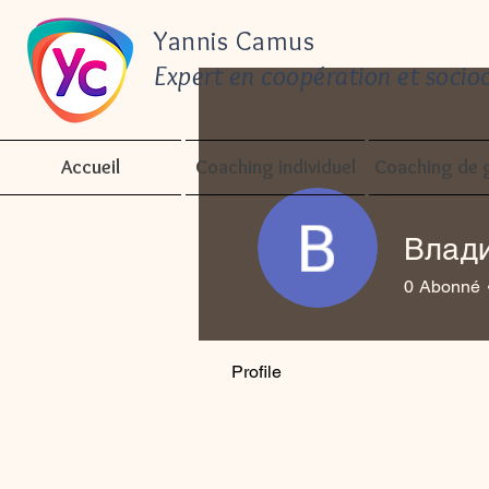
Yannis Camus
Expert en coopération et socioc
Accueil
Coaching individuel
Coaching de 
Влад
0
Abonné
Profile