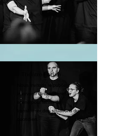
Théâtre Forum
Nous invitons le public à
intervenir directement sur
scène pour tenter de
transformer des situations du
quotidien.