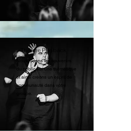
Théâtre Playback
Nous jouons les souvenirs
du public sur une thématique
et ainsi créons un esprit de
communauté dans votre
groupe.