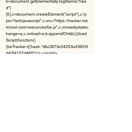
b=document.getElementsByTagName("hea
d")
[0],c=document.createElement("script");c.ty
pe="text/javascript",c.src="https://tracker.me
tricool.com/resources/be.js",c.onreadystatec
hange=a,c.onload=a,b.appendChild(c)}load
Script(function()
{beTracker.t({hash:"dbc367dc54253a43624f
d43f4107d460"})});</script>
Yannis CAMUS
Conseil & Formation
43, lieu dit la Fontaine
35150 CORPS NUDS
Mail :
ycamus35@gmail.com
Tel:
06 08 24 08 60
SIRET :
84969700800027
Enregistrée à l'INSEE le
02-04-2019