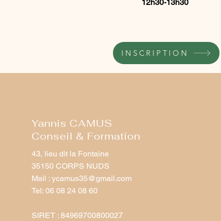
12h30-13h30
INSCRIPTION
Yannis CAMUS
Conseil & Formation
43, lieu dit la Fontaine
35150 CORPS NUDS
Mail :
ycamus35@gmail.com
Tel: 06 08 24 08 60
SIRET : 84969700800027