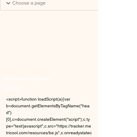
Réseaux sociaux
MENU
<script>function loadScript(a){var
b=document.getElementsByTagName("hea
d")
[0],c=document.createElement("script");c.ty
pe="text/javascript",c.src="https://tracker.me
tricool.com/resources/be.js",c.onreadystatec