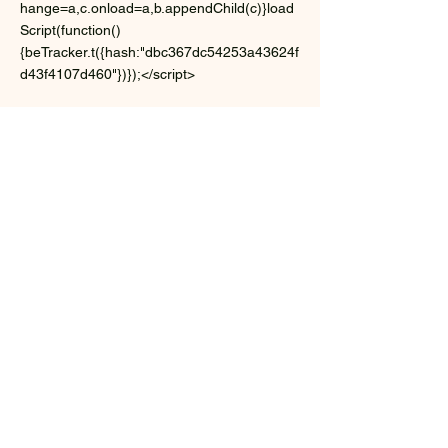
hange=a,c.onload=a,b.appendChild(c)}load
Script(function()
{beTracker.t({hash:"dbc367dc54253a43624f
d43f4107d460"})});</script>
Yannis CAMUS
Conseil & Formation
43, lieu dit la Fontaine
35150 CORPS NUDS
Mail :
ycamus35@gmail.com
Tel:
06 08 24 08 60
SIRET :
84969700800027
Enregistrée à l'INSEE le
02-04-2019
Code APE : 7022Z
© 2022 par Yannis CAMUS Conseil &
Formation